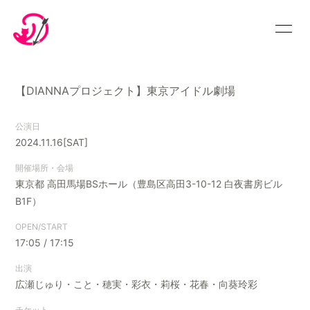
Home
News
【DIANNAプロジェクト】東京アイドル劇場
Profile
Blog
公演日
FC Movie
Photo
2024.11.16
[SAT]
YouTube
Discography
開催場所・会場
東京都
高田馬場BSホール（豊島区高田3-10-12 白夜書房ビル
Schedule
Showroom
B1F）
Live Ticket
Official Store
OPEN/START
17:05 / 17:15
LIVE・特典会
Audition
出演
広瀬じゅり・こと・穂実・彩衣・莉桜・花春・向葵玲彩
プレゼント
チケット