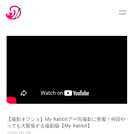
Home
News
Profile
Blog
FC Movie
Photo
YouTube
Discography
Schedule
Showroom
Live Ticket
Official Store
LIVE・特典会
Audition
【撮影オフショ】My Rabbitアー写撮影に密着！何回や
プレゼント
っても大緊張する撮影😱【My Rabbit】
2026.05.08