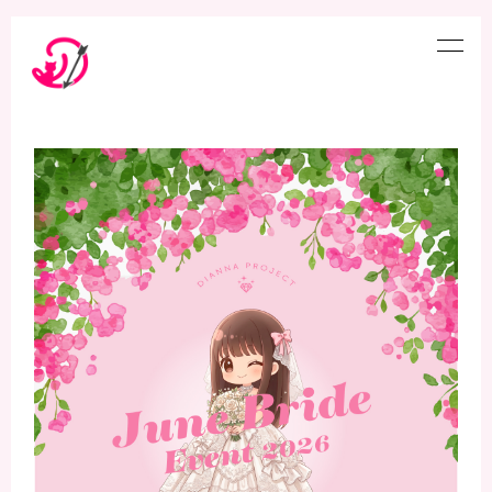
Home
News
Profile
Blog
FC Movie
Photo
YouTube
Discography
Schedule
Showroom
Live Ticket
Official Store
LIVE・特典会
Audition
プレゼント