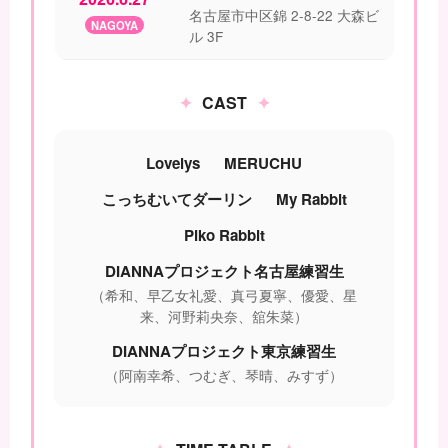
名古屋市中区錦 2-8-22 大森ビ
NAGOYA
ル 3F
CAST
Lovelys
MERUCHU
こっちむいてダーリン
My Rabbit
Piko Rabbit
DIANNAプロジェクト名古屋練習生
（希和、早乙女礼愛、真弓夏寧、優愛、星
来、河野莉央奈、舘朱菜）
DIANNAプロジェクト東京練習生
（阿南幸希、つむぎ、琴晴、みすず）